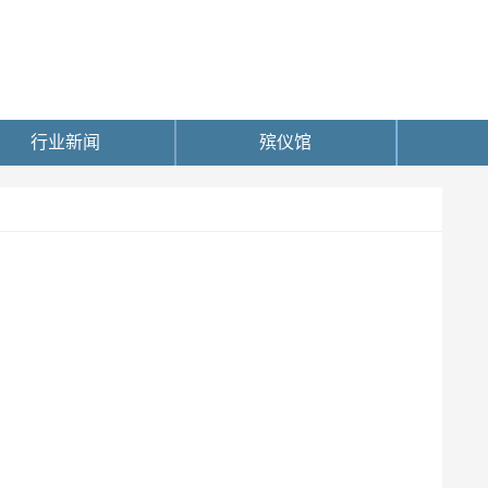
行业新闻
殡仪馆
！