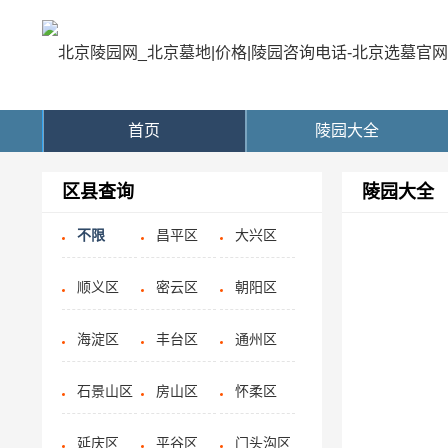
首页
陵园大全
区县查询
陵园大全
不限
昌平区
大兴区
顺义区
密云区
朝阳区
海淀区
丰台区
通州区
石景山区
房山区
怀柔区
延庆区
平谷区
门头沟区