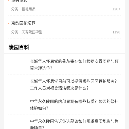
童男童女
分类：墓地用品
1207
京韵园花坛葬
分类：天寿陵园碑型
1198
陵园百科
长城华人怀思堂的骨灰寄存如何根据安置周期与预
算合理选位？
长城华人怀思堂目前可以提供哪些园区管护服务？
工作人员对福龛清洁频次是什么？
中华永久陵园的内部景观有哪些特质？陵园的祭扫
体验如何？
中华永久陵园告诉你选墓该如何规避资质乱象与售
后隐患？