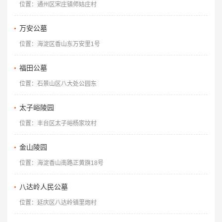
位置：通州区宋庄镇师姑庄村
万安公墓
位置：海淀区香山东万安里1号
福田公墓
位置：石景山区八大处公园东
太子峪陵园
位置：丰台区太子峪杨家坟村
金山陵园
位置：海淀香山南路正黄旗18号
八达岭人民公墓
位置：延庆区八达岭镇里炮村