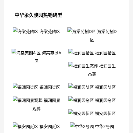
中华永久陵园热销碑型
海棠苑陆区
海棠苑捌D
区
海棠苑捌A
福润园拾区
区
福润园生
态葬
福润园柒区
福润园陆区
福润园景
福润园捌区
观葬
福安园伍区
福安园贰区
中华2号园