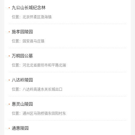
九公山长城纪念林
位置：北京怀柔区渤海镇
施孝园陵园
位置：固安县马庄镇
万桐园公墓
位置：河北北省廊坊市和平路北端
八达岭陵园
位置：八达岭高速水关长城出口
惠灵山陵园
位置：通州区马驹桥镇东田阳村东
通惠陵园