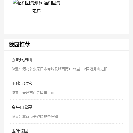
福润园景
观葬
陵园推荐
赤城凤凰山
位置：河北省张家口市赤城县城西南10公里112国道旁山之阳
玉佛寺寝宫
位置：天津市西青区辛口镇
金牛山公墓
位置：北京市平谷区夏各庄镇
玉叶陵园