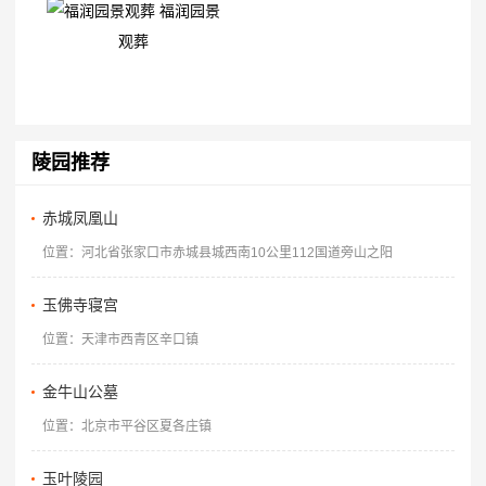
福润园景
观葬
陵园推荐
赤城凤凰山
位置：河北省张家口市赤城县城西南10公里112国道旁山之阳
玉佛寺寝宫
位置：天津市西青区辛口镇
金牛山公墓
位置：北京市平谷区夏各庄镇
玉叶陵园