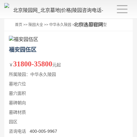
首页
>>
陵园大全
>>
中华永久陵园
>>
中华永久陵园碑型
福安园伍区
31800-35800
￥
元起
所属陵园：中华永久陵园
墓地穴位
墓穴面积
墓碑朝向
墓碑材质
园区
咨询电话
400-005-9967