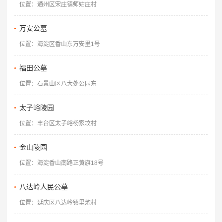
位置：通州区宋庄镇师姑庄村
万安公墓
位置：海淀区香山东万安里1号
福田公墓
位置：石景山区八大处公园东
太子峪陵园
位置：丰台区太子峪杨家坟村
金山陵园
位置：海淀香山南路正黄旗18号
八达岭人民公墓
位置：延庆区八达岭镇里炮村