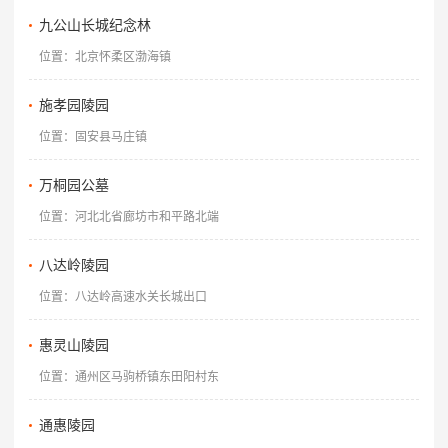
九公山长城纪念林
位置：北京怀柔区渤海镇
施孝园陵园
位置：固安县马庄镇
万桐园公墓
位置：河北北省廊坊市和平路北端
八达岭陵园
位置：八达岭高速水关长城出口
惠灵山陵园
位置：通州区马驹桥镇东田阳村东
通惠陵园