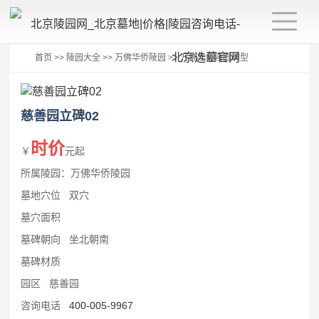
首页
>>
陵园大全
>>
万佛华侨陵园
>>
万佛华侨陵园碑型
慈善园立碑02
时价
￥
元起
所属陵园：万佛华侨陵园
墓地穴位 双穴
墓穴面积
墓碑朝向 坐北朝南
墓碑材质
园区 慈善园
咨询电话
400-005-9967