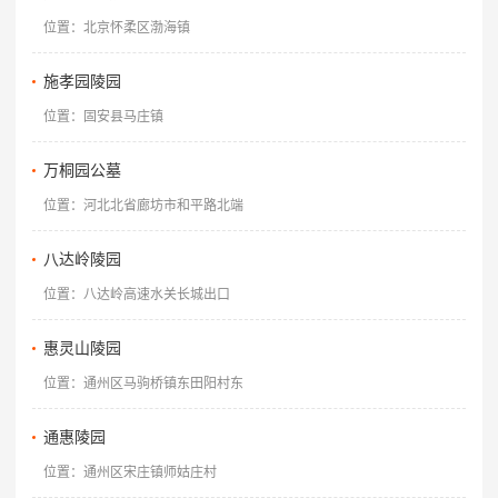
位置：北京怀柔区渤海镇
施孝园陵园
位置：固安县马庄镇
万桐园公墓
位置：河北北省廊坊市和平路北端
八达岭陵园
位置：八达岭高速水关长城出口
惠灵山陵园
位置：通州区马驹桥镇东田阳村东
通惠陵园
位置：通州区宋庄镇师姑庄村