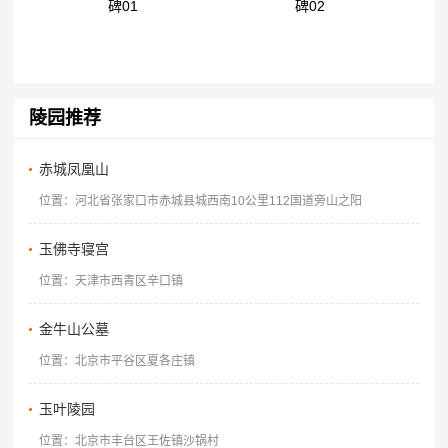
碑01
碑02
陵园推荐
赤城凤凰山
位置：河北省张家口市赤城县城西南10公里112国道旁山之阳
玉佛寺寝宫
位置：天津市西青区辛口镇
金牛山公墓
位置：北京市平谷区夏各庄镇
玉叶陵园
位置：北京市丰台区王佐镇沙锅村