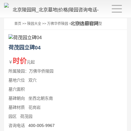
首页
>>
陵园大全
>>
万佛华侨陵园
>>
万佛华侨陵园碑型
荷茂园立碑04
时价
￥
元起
所属陵园：万佛华侨陵园
墓地穴位 双穴
墓穴面积
墓碑朝向 坐西北朝东南
墓碑材质 花岗岩
园区 荷茂园
咨询电话
400-005-9967