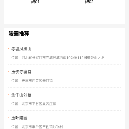
碑01
碑02
陵园推荐
赤城凤凰山
位置：河北省张家口市赤城县城西南10公里112国道旁山之阳
玉佛寺寝宫
位置：天津市西青区辛口镇
金牛山公墓
位置：北京市平谷区夏各庄镇
玉叶陵园
位置：北京市丰台区王佐镇沙锅村