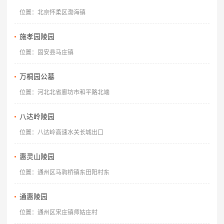
位置：北京怀柔区渤海镇
施孝园陵园
位置：固安县马庄镇
万桐园公墓
位置：河北北省廊坊市和平路北端
八达岭陵园
位置：八达岭高速水关长城出口
惠灵山陵园
位置：通州区马驹桥镇东田阳村东
通惠陵园
位置：通州区宋庄镇师姑庄村