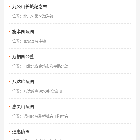
九公山长城纪念林
位置：北京怀柔区渤海镇
施孝园陵园
位置：固安县马庄镇
万桐园公墓
位置：河北北省廊坊市和平路北端
八达岭陵园
位置：八达岭高速水关长城出口
惠灵山陵园
位置：通州区马驹桥镇东田阳村东
通惠陵园