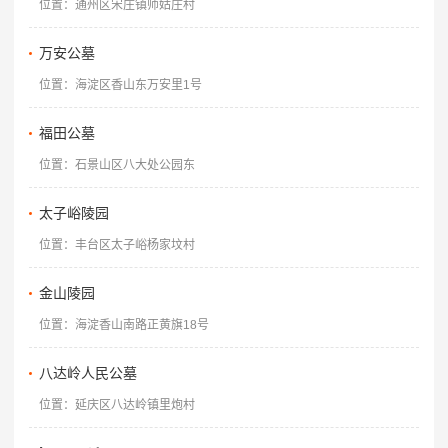
位置：通州区宋庄镇师姑庄村
万安公墓
位置：海淀区香山东万安里1号
福田公墓
位置：石景山区八大处公园东
太子峪陵园
位置：丰台区太子峪杨家坟村
金山陵园
位置：海淀香山南路正黄旗18号
八达岭人民公墓
位置：延庆区八达岭镇里炮村