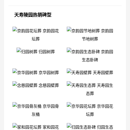
天寿陵园热销碑型
京韵园花
京韵园
坛葬
节地树葬
归园树葬
京韵园
生态卧碑
京华园树葬
天寿园壁葬
念慈园壁葬
天寿园生
态葬
京华园骨
京华园花
灰桶
坛葬
家和园花
归园生态