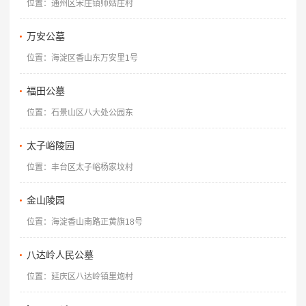
位置：通州区宋庄镇师姑庄村
万安公墓
位置：海淀区香山东万安里1号
福田公墓
位置：石景山区八大处公园东
太子峪陵园
位置：丰台区太子峪杨家坟村
金山陵园
位置：海淀香山南路正黄旗18号
八达岭人民公墓
位置：延庆区八达岭镇里炮村