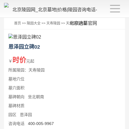
首页
>>
陵园大全
>>
天寿陵园
>>
天寿陵园碑型
恩泽园立碑02
时价
￥
元起
所属陵园：天寿陵园
墓地穴位
墓穴面积
墓碑朝向 坐北朝南
墓碑材质
园区 恩泽园
咨询电话
400-005-9967