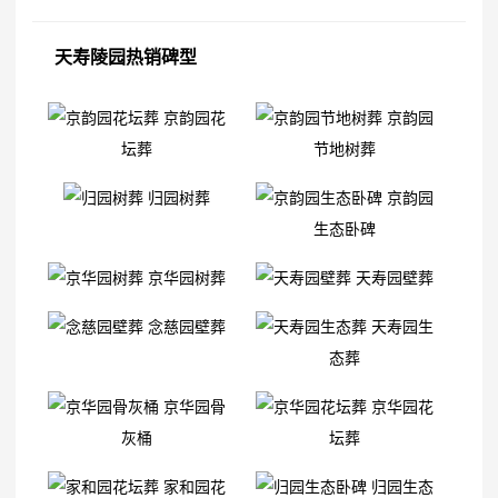
天寿陵园热销碑型
京韵园花
京韵园
坛葬
节地树葬
归园树葬
京韵园
生态卧碑
京华园树葬
天寿园壁葬
念慈园壁葬
天寿园生
态葬
京华园骨
京华园花
灰桶
坛葬
家和园花
归园生态