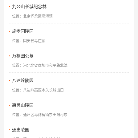
九公山长城纪念林
位置：北京怀柔区渤海镇
施孝园陵园
位置：固安县马庄镇
万桐园公墓
位置：河北北省廊坊市和平路北端
八达岭陵园
位置：八达岭高速水关长城出口
惠灵山陵园
位置：通州区马驹桥镇东田阳村东
通惠陵园